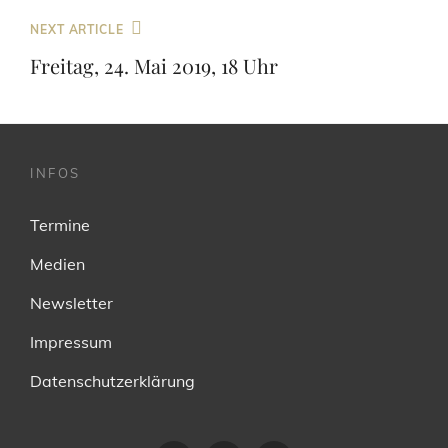
Beitragsnavigation
Next
NEXT ARTICLE
Post
Freitag, 24. Mai 2019, 18 Uhr
INFOS
Termine
Medien
Newsletter
Impressum
Datenschutzerklärung