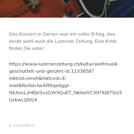
Das Konzert in Sarnen war ein voller Erfolg, das
denkt wohl auch die Luzerner Zeitung. Eine Kritik
finden Sie unter:
https://www.luzernerzeitung.ch/kultur/weltmusik-
geschuttelt-und-geruhrt-ld.1133658?
mktcid=smsh&mktcval=E-
mail&fbclid=IwAR0qedggt-
NEAncLzHEbiSvzGWXGuET_NkhaiVC397Ki87Sni3
UckwLQ0G4
CATEGORIES
KONZERTE