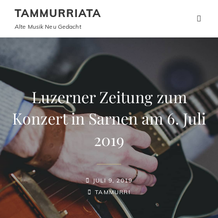
TAMMURRIATA
Alte Musik Neu Gedacht
Luzerner Zeitung zum
Konzert in Sarnen am 6. Juli
2019
POSTED-
JULI 9, 2019
ON
BY
BYLINE
TAMMURRI
LINE