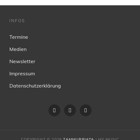
INFOS
Termine
Medien
Newsletter
Impressum
Datenschutzerklärung
Facebook
instagram
youtube
COPYRIGHT © 2026
TAMMURRIATA
|
MY MUSIC